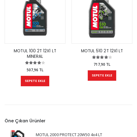
MOTUL 100 2T 12X1 LT
MOTUL 510 2T 12X1 LT
MİNERAL
717,90 TL
507,96 TL
SEPETE EKLE
SEPETE EKLE
Öne Çıkan Ürünler
MOTUL 2000 PROTECT 20W50 4x4 LT