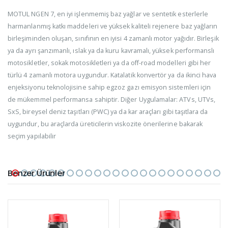
MOTUL NGEN 7, en iyi işlenmemiş baz yağlar ve sentetik esterlerle
harmanlanmış katkı maddeleri ve yüksek kaliteli rejenere baz yağların
birleşiminden oluşan, sınıfının en iyisi 4 zamanlı motor yağıdır. Birleşik
ya da ayrı şanzımanlı, ıslak ya da kuru kavramalı, yüksek performanslı
motosikletler, sokak motosikletleri ya da off-road modelleri gibi her
türlü 4 zamanlı motora uygundur. Katalatik konvertör ya da ikinci hava
enjeksiyonu teknolojisine sahip egzoz gazı emisyon sistemleri için
de mükemmel performansa sahiptir. Diğer Uygulamalar: ATVs, UTVs,
SxS, bireysel deniz taşıtları (PWC) ya da kar araçları gibi taşıtlara da
uygundur, bu araçlarda üreticilerin viskozite önerilerine bakarak
seçim yapılabilir
Benzer Ürünler