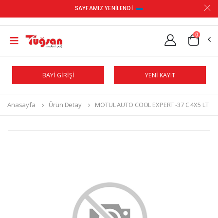
SAYFAMIZ YENİLENDİ
0
BAYİ GİRİŞİ
YENİ KAYIT
Anasayfa
Ürün Detay
MOTUL AUTO COOL EXPERT -37 C 4X5 LT