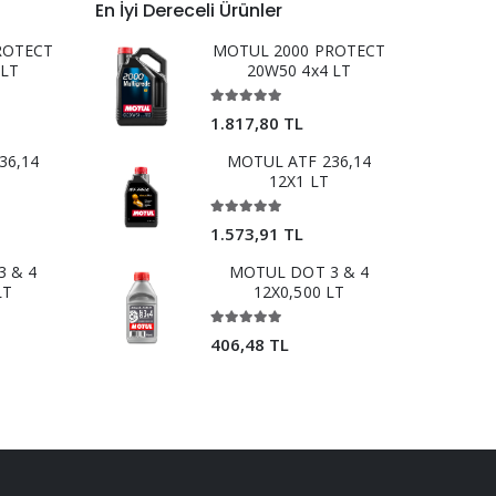
En İyi Dereceli Ürünler
ROTECT
MOTUL 2000 PROTECT
 LT
20W50 4x4 LT
1.817,80 TL
36,14
MOTUL ATF 236,14
12X1 LT
1.573,91 TL
 & 4
MOTUL DOT 3 & 4
LT
12X0,500 LT
406,48 TL