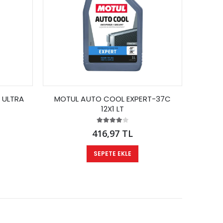
 ULTRA
MOTUL AUTO COOL EXPERT-37C
MOTUL
12X1 LT
416,97 TL
SEPETE EKLE