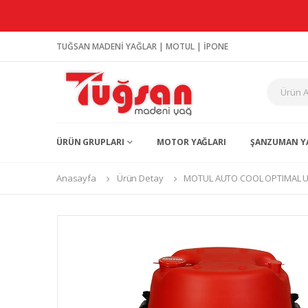
TUĞSAN MADENİ YAĞLAR | MOTUL | İPONE
ÜRÜN GRUPLARI
MOTOR YAĞLARI
ŞANZUMAN Y
Anasayfa
Ürün Detay
MOTUL AUTO COOL OPTIMAL U