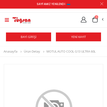
SAYFAMIZ YENİLENDİ
0
BAYİ GİRİŞİ
YENİ KAYIT
Anasayfa
Ürün Detay
MOTUL AUTO COOL G13 ULTRA 60L