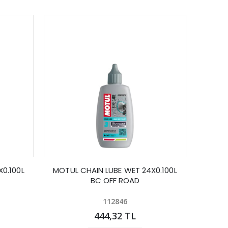
0.100L
MOTUL CHAIN LUBE WET 24X0.100L
BC OFF ROAD
112846
444,32 TL