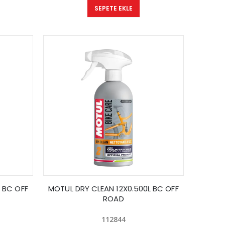
SEPETE EKLE
 BC OFF
MOTUL DRY CLEAN 12X0.500L BC OFF
ROAD
112844