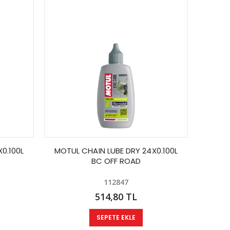
0.100L
MOTUL CHAIN LUBE DRY 24X0.100L
BC OFF ROAD
112847
514,80 TL
SEPETE EKLE