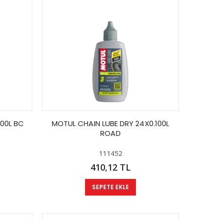
00L BC
MOTUL CHAIN LUBE DRY 24X0.100L
ROAD
111452
410,12 TL
SEPETE EKLE