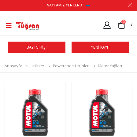
SAYFAMIZ YENİLENDİ
0
BAYİ GİRİŞİ
YENİ KAYIT
Anasayfa
Ürünler
Powersport Ürünleri
Motor Yağları