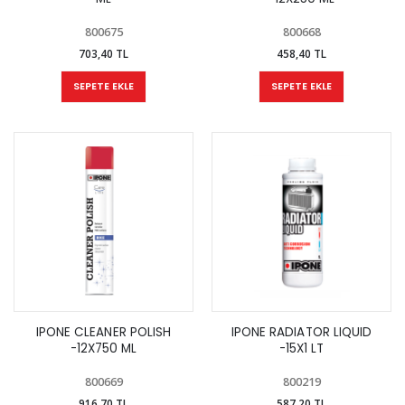
800675
800668
703,40 TL
458,40 TL
SEPETE EKLE
SEPETE EKLE
IPONE CLEANER POLISH
IPONE RADIATOR LIQUID
-12X750 ML
-15X1 LT
800669
800219
916,70 TL
587,20 TL