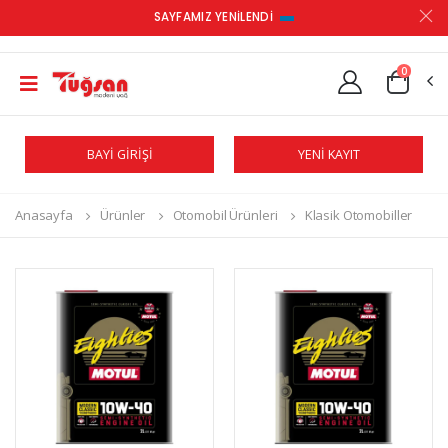
SAYFAMIZ YENİLENDİ
0
BAYİ GİRİŞİ
YENİ KAYIT
Anasayfa
Ürünler
Otomobil Ürünleri
Klasik Otomobiller