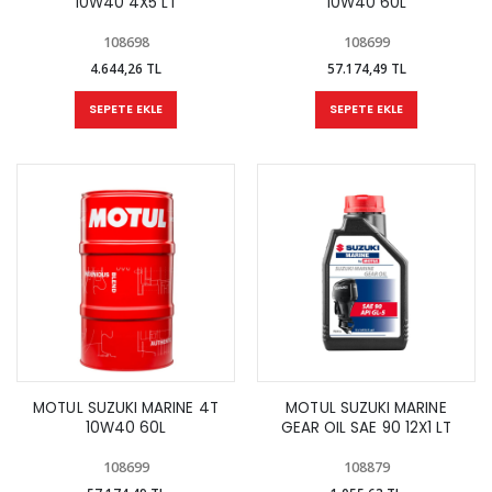
10W40 4X5 LT
10W40 60L
108698
108699
4.644,26 TL
57.174,49 TL
SEPETE EKLE
SEPETE EKLE
MOTUL SUZUKI MARINE 4T
MOTUL SUZUKI MARINE
10W40 60L
GEAR OIL SAE 90 12X1 LT
108699
108879